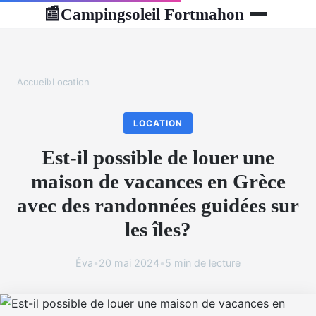
Campingsoleil Fortmahon
📰
Accueil
›
Location
LOCATION
Est-il possible de louer une
maison de vacances en Grèce
avec des randonnées guidées sur
les îles?
Éva
•
20 mai 2024
•
5 min de lecture