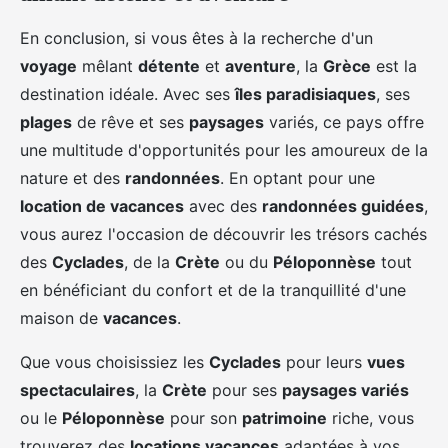
En conclusion, si vous êtes à la recherche d'un
voyage
mêlant
détente
et
aventure
, la
Grèce
est la
destination idéale. Avec ses
îles paradisiaques
, ses
plages
de rêve et ses
paysages
variés, ce pays offre
une multitude d'opportunités pour les amoureux de la
nature et des
randonnées
. En optant pour une
location de vacances
avec des
randonnées guidées
,
vous aurez l'occasion de découvrir les trésors cachés
des
Cyclades
, de la
Crète
ou du
Péloponnèse
tout
en bénéficiant du confort et de la tranquillité d'une
maison de
vacances
.
Que vous choisissiez les
Cyclades
pour leurs
vues
spectaculaires
, la
Crète
pour ses
paysages variés
ou le
Péloponnèse
pour son
patrimoine
riche, vous
trouverez des
locations vacances
adaptées à vos