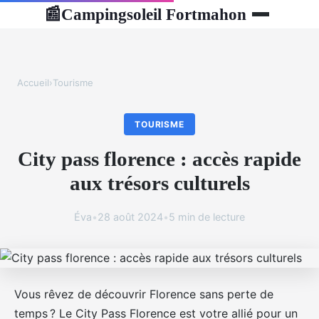
Campingsoleil Fortmahon
📰
Accueil
›
Tourisme
TOURISME
City pass florence : accès rapide
aux trésors culturels
Éva
•
28 août 2024
•
5 min de lecture
Vous rêvez de découvrir Florence sans perte de
temps ? Le City Pass Florence est votre allié pour un